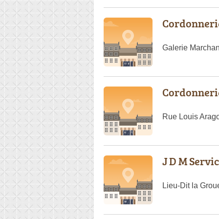
Cordonnerie
Galerie Marchan
Cordonneri
Rue Louis Arag
J D M Servi
Lieu-Dit la Gro