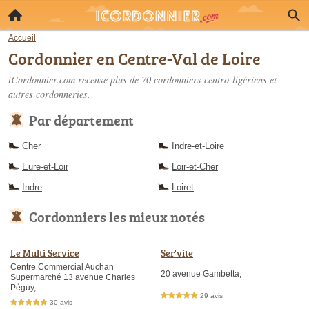
Accueil
Cordonnier en Centre-Val de Loire
iCordonnier.com recense plus de 70
cordonniers centro-ligériens
et
autres cordonneries.
Par département
Cher
Indre-et-Loire
Eure-et-Loir
Loir-et-Cher
Indre
Loiret
Cordonniers les mieux notés
Le Multi Service
Ser'vite
Centre Commercial Auchan
20 avenue Gambetta,
Supermarché 13 avenue Charles
Péguy,
29 avis
5,0 étoiles sur 5
30 avis
5,0 étoiles sur 5