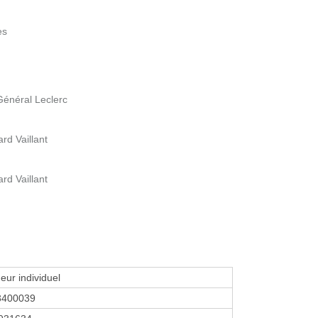
es
Général Leclerc
rd Vaillant
rd Vaillant
eur individuel
3400039