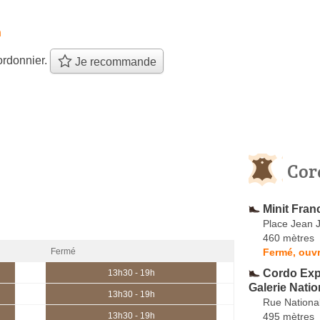
h
ordonnier.
Je recommande
Cor
Minit Fran
Place Jean 
460 mètres
Fermé, ouvr
Fermé
Cordo Exp
13h30 - 19h
Galerie Natio
13h30 - 19h
Rue National
495 mètres
13h30 - 19h