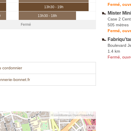
Fermé, ouvr
13h30 - 19h
Mister Mini
0
13h30 - 18h
Case 2 Cent
505 mètres
Fermé
Fermé, ouvr
Fabriqu't
Boulevard J
1.4 km
Fermé, ouvr
u cordonnier
nnerie-bonnet.fr
© contributeurs OpenStreetMap