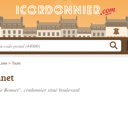
Loire
>
Tours
nnet
ie Bonnet", cordonnier situé
boulevard