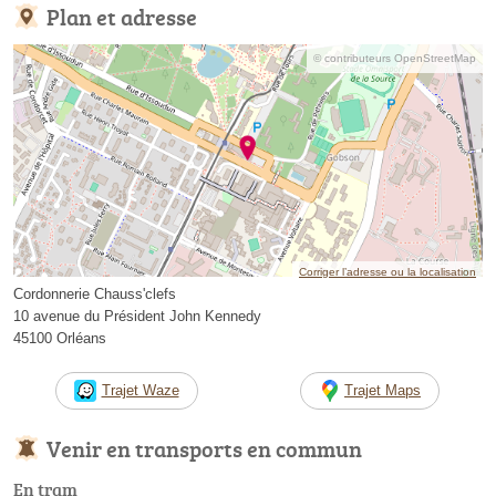
Plan et adresse
© contributeurs OpenStreetMap
Corriger l’adresse ou la localisation
Cordonnerie Chauss'clefs
10 avenue du Président John Kennedy
45100 Orléans
Trajet Waze
Trajet Maps
Venir en transports en commun
En tram