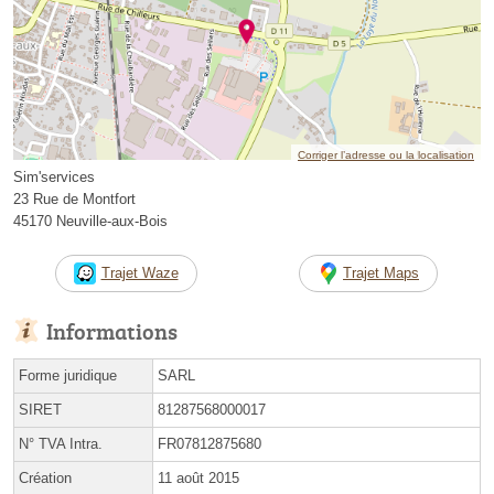
Corriger l’adresse ou la localisation
Sim'services
23 Rue de Montfort
45170 Neuville-aux-Bois
Trajet Waze
Trajet Maps
Informations
Forme juridique
SARL
SIRET
81287568000017
N° TVA Intra.
FR07812875680
Création
11 août 2015