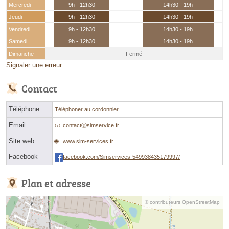
Mercredi
9h - 12h30
14h30 - 19h
Jeudi
9h - 12h30
14h30 - 19h
Vendredi
9h - 12h30
14h30 - 19h
Samedi
9h - 12h30
14h30 - 19h
Dimanche
Fermé
Signaler une erreur
Contact
Téléphone
Téléphoner au cordonnier
Email
contactⓐsimservice.fr
Site web
www.sim-services.fr
Facebook
facebook.com/Simservices-549938435179997/
Plan et adresse
© contributeurs OpenStreetMap