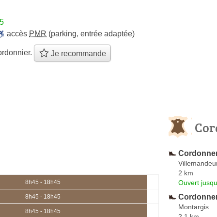
45
accès
PMR
(parking, entrée adaptée)
ordonnier.
Je recommande
Cor
Cordonneri
Villemandeu
2 km
Ouvert jusqu
8h45 - 18h45
Cordonner
8h45 - 18h45
Montargis
8h45 - 18h45
2.1 km