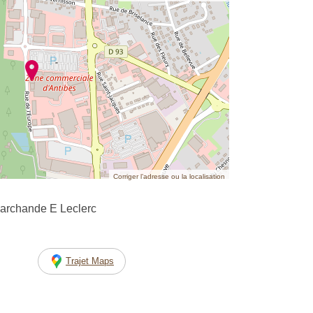
Corriger l’adresse ou la localisation
Marchande E Leclerc
Trajet Maps