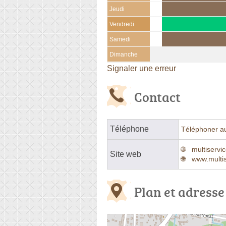
Jeudi
Vendredi
Samedi
Dimanche
Signaler une erreur
Contact
Téléphone
Téléphoner a
multiservi
Site web
www.multis
Plan et adresse