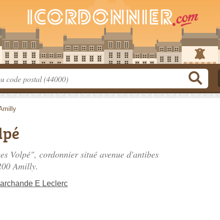
Amilly
lpé
ces Volpé", cordonnier situé
avenue d'antibes
200 Amilly.
Marchande E Leclerc