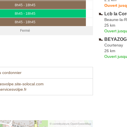
Ouvert jusq
8h45 - 18h45
Lcb la Co
8h45 - 18h45
Beaune-la-R
8h45 - 18h45
25 km
Ouvert jusq
Fermé
BEYAZOGL
Courtenay
26 km
Ouvert jusq
u cordonnier
cesvolpe.site-solocal.com
ervicesvolpe.fr
© contributeurs OpenStreetMap