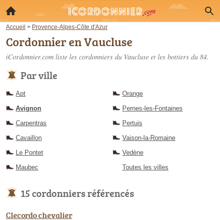
Accueil
>
Provence-Alpes-Côte d'Azur
Cordonnier en Vaucluse
iCordonnier.com liste les
cordonniers du Vaucluse
et les bottiers du 84.
Par ville
Apt
Orange
Avignon
Pernes-les-Fontaines
Carpentras
Pertuis
Cavaillon
Vaison-la-Romaine
Le Pontet
Vedène
Maubec
Toutes les villes
15 cordonniers référencés
Clecordo chevalier