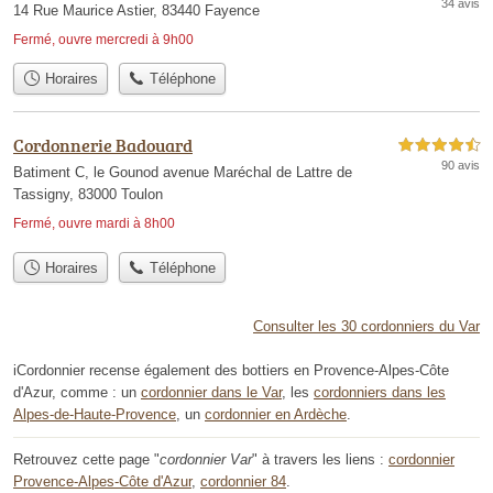
34 avis
14 Rue Maurice Astier, 83440 Fayence
Fermé, ouvre mercredi à 9h00
Horaires
Téléphone
Cordonnerie Badouard
4,5 étoiles sur 5
90 avis
Batiment C, le Gounod avenue Maréchal de Lattre de
Tassigny, 83000 Toulon
Fermé, ouvre mardi à 8h00
Horaires
Téléphone
Consulter les 30 cordonniers du Var
iCordonnier recense également des bottiers en Provence-Alpes-Côte
d'Azur, comme : un
cordonnier dans le Var
, les
cordonniers dans les
Alpes-de-Haute-Provence
, un
cordonnier en Ardèche
.
Retrouvez cette page "
cordonnier Var
" à travers les liens :
cordonnier
Provence-Alpes-Côte d'Azur
,
cordonnier 84
.