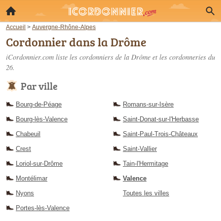
Accueil
>
Auvergne-Rhône-Alpes
Cordonnier dans la Drôme
iCordonnier.com liste les
cordonniers de la Drôme
et les cordonneries du
26.
Par ville
Bourg-de-Péage
Romans-sur-Isère
Bourg-lès-Valence
Saint-Donat-sur-l'Herbasse
Chabeuil
Saint-Paul-Trois-Châteaux
Crest
Saint-Vallier
Loriol-sur-Drôme
Tain-l'Hermitage
Montélimar
Valence
Nyons
Toutes les villes
Portes-lès-Valence