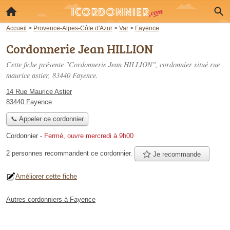
Accueil
>
Provence-Alpes-Côte d'Azur
>
Var
>
Fayence
Cordonnerie Jean HILLION
Cette fiche présente "Cordonnerie Jean HILLION", cordonnier situé
rue
maurice astier
, 83440 Fayence.
14 Rue Maurice Astier
83440 Fayence
📞 Appeler ce cordonnier
Cordonnier
-
Fermé, ouvre mercredi à 9h00
2 personnes
recommandent
ce cordonnier.
Je recommande
Améliorer cette fiche
Autres cordonniers à Fayence