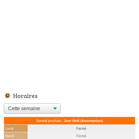
Horaires
Samedi prochain :
Jour férié (Assomption)
Lundi
Fermé
Mardi
Fermé