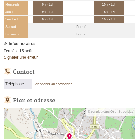
Mercredi
9h - 12h
15h - 18h
Jeudi
9h - 12h
15h - 18h
Vendredi
9h - 12h
15h - 18h
Samedi
Fermé
(15 août)
Dimanche
Fermé
Fermé le 15 août
Signaler une erreur
Contact
Téléphone
Téléphoner au cordonnier
Plan et adresse
© contributeurs OpenStreetMap