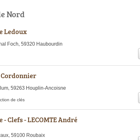
le Nord
e Ledoux
hal Foch, 59320 Haubourdin
u Cordonnier
Blum, 59263 Houplin-Ancoisne
ction de clés
 - Clefs - LECOMTE André
aux, 59100 Roubaix