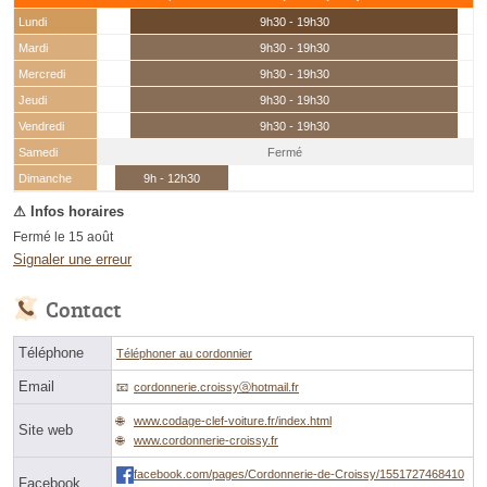
Lundi
9h30 - 19h30
Mardi
9h30 - 19h30
Mercredi
9h30 - 19h30
Jeudi
9h30 - 19h30
Vendredi
9h30 - 19h30
Samedi
Fermé
(15 août)
Dimanche
9h - 12h30
Fermé le 15 août
Signaler une erreur
Contact
Téléphone
Téléphoner au cordonnier
Email
cordonnerie.croissyⓐhotmail.fr
www.codage-clef-voiture.fr/index.html
Site web
www.cordonnerie-croissy.fr
facebook.com/pages/Cordonnerie-de-Croissy/1551727468410
Facebook