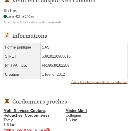
En bus
Ligne 421, à 140 m
Arrêt Henri Aubry - 49 Rue d’Emerainville
Informations
Forme juridique
SAS
SIRET
53918128900015
N° TVA Intra.
FR09539181289
Création
1 février 2012
Éditer les informations de mon cordonnier
Cordonniers proches
Multi-Services Couture,
Mister Minit
Retouches, Cordonneries
Collégien
Torcy
1.6 km
1.6 km
Fermé, ouvre demain à 10h