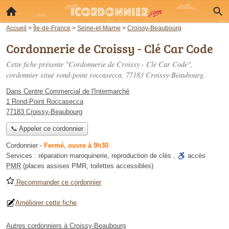
Accueil
>
Île-de-France
>
Seine-et-Marne
>
Croissy-Beaubourg
Cordonnerie de Croissy - Clé Car Code
Cette fiche présente "Cordonnerie de Croissy - Clé Car Code",
cordonnier situé
rond-point roccasecca
, 77183 Croissy-Beaubourg.
Dans Centre Commercial de l'Intermarché
1 Rond-Point Roccasecca
77183 Croissy-Beaubourg
📞 Appeler ce cordonnier
Cordonnier
-
Fermé, ouvre à 9h30
Services :
réparation maroquinerie
,
reproduction de clés
,
accès
PMR
(places assises PMR, toilettes accessibles)
Recommander ce cordonnier
Améliorer cette fiche
Autres cordonniers à Croissy-Beaubourg