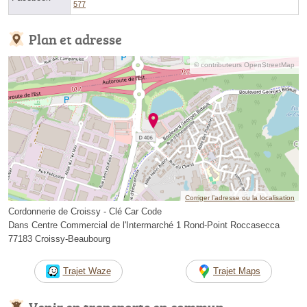
577
Plan et adresse
© contributeurs OpenStreetMap
Corriger l’adresse ou la localisation
Cordonnerie de Croissy - Clé Car Code
Dans Centre Commercial de l'Intermarché 1 Rond-Point Roccasecca
77183 Croissy-Beaubourg
Trajet Waze
Trajet Maps
Venir en transports en commun