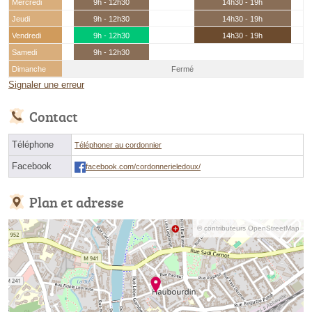
Mercredi
9h - 12h30
14h30 - 19h
Jeudi
9h - 12h30
14h30 - 19h
Vendredi
9h - 12h30
14h30 - 19h
Samedi
9h - 12h30
Dimanche
Fermé
Signaler une erreur
Contact
Téléphone
Téléphoner au cordonnier
Facebook
facebook.com/cordonnerieledoux/
Plan et adresse
© contributeurs OpenStreetMap