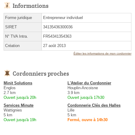
Informations
Forme juridique
Entrepreneur individuel
SIRET
34135436300036
N° TVA Intra.
FR54341354363
Création
27 août 2013
Éditer les informations de mon cordonnier
Cordonniers proches
Minit Solutions
L'Atelier du Cordonnier
Englos
Houplin-Ancoisne
2.7 km
3.9 km
Ouvert jusqu'à 20h
Ouvert jusqu'à 17h30
Services Minute
Cordonnerie Clés des Halles
Wattignies
Lille
5 km
5 km
Ouvert jusqu'à 19h
Fermé, ouvre à 14h30