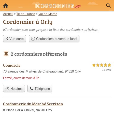
Accueil
>
Île-de-France
>
Val-de-Marne
Cordonnier à Orly
iCordonnier.com vous propose la liste des
cordonniers orlysiens
.
Vue carte
Cordonniers ouverts le lundi
2 cordonniers référencés
Comarcle
5,0 étoiles sur 5
72 avis
73 avenue des Martyrs de Châteaubriant, 94310 Orly
Fermé, ouvre demain à 9h
Horaires
Téléphone
Cordonnerie du Marché Secrétan
8 Place Fer à Cheval, 94310 Orly