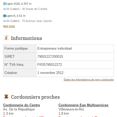
Ligne 4118, à 257 m
Arrêt Gallieni - 35 Route de Corbeil
Ligne A, à 51 m
Arrêt Galliéni - 75 Avenue Jean Jaurès
Voir tout
Informations
Forme juridique
Entrepreneur individuel
SIRET
79001227200015
N° TVA Intra.
FR35790012272
Création
1 novembre 2012
Éditer les informations de mon cordonnier
Cordonniers proches
Cordonnerie du Centre
Cordonnerie Ege Multiservices
Av. De la République
Villeneuve-le-Roi
1.3 km
1.8 km