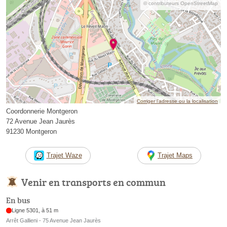
© contributeurs OpenStreetMap
Corriger l’adresse ou la localisation
Coordonnerie Montgeron
72 Avenue Jean Jaurès
91230 Montgeron
Trajet Waze
Trajet Maps
Venir en transports en commun
En bus
Ligne 5301, à 51 m
Arrêt Gallieni - 75 Avenue Jean Jaurès