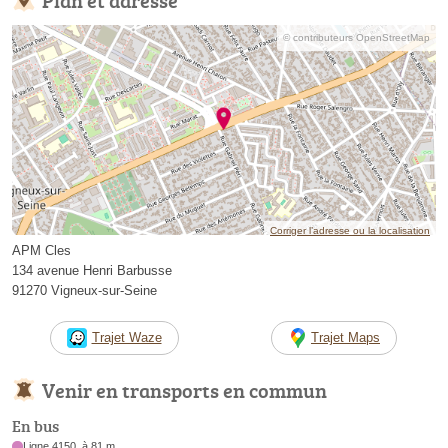
© contributeurs OpenStreetMap
Corriger l’adresse ou la localisation
APM Cles
134 avenue Henri Barbusse
91270 Vigneux-sur-Seine
Trajet Waze
Trajet Maps
Venir en transports en commun
En bus
Ligne 4150, à 81 m