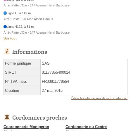
Arrêt Patte d'Oie - 147 Avenue Henri Barbusse
Ligne H, à 149 m
Arrêt Poste - 20 Allée Albert Camus
Ligne 4122, à 81 m
Arrêt Patte d'Oie - 147 Avenue Henri Barbusse
Voir tout
Informations
Forme juridique
SAS
SIRET
81177855400014
N° TVA Intra.
FR33811778554
Création
27 mai 2015
Éditer les informations de mon cordonnier
Cordonniers proches
Coordonnerie Montgeron
Cordonnerie du Centre