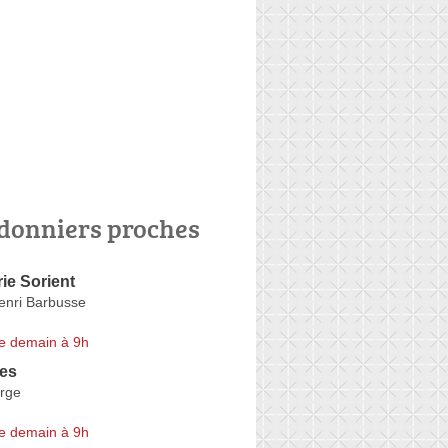
donniers proches
ie Sorient
enri Barbusse
e demain à 9h
ces
Orge
e demain à 9h