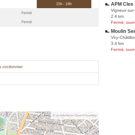
APM Cles
15h - 19h
Vigneux-sur
Fermé
2.4 km
Fermé, ouvr
Fermé
Moulin Ser
Viry-Châtillo
3.4 km
Fermé, ouvr
u cordonnier
© contributeurs OpenStreetMap