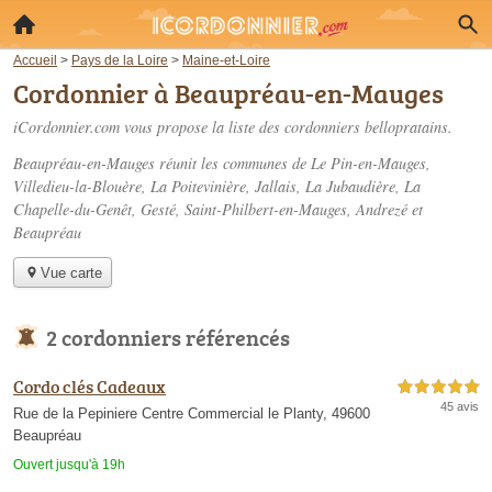
Accueil
>
Pays de la Loire
>
Maine-et-Loire
Cordonnier à Beaupréau-en-Mauges
iCordonnier.com vous propose la liste des
cordonniers bellopratains
.
Beaupréau-en-Mauges réunit les communes de Le Pin-en-Mauges,
Villedieu-la-Blouère, La Poitevinière, Jallais, La Jubaudière, La
Chapelle-du-Genêt, Gesté, Saint-Philbert-en-Mauges, Andrezé et
Beaupréau
Vue carte
2 cordonniers référencés
Cordo clés Cadeaux
5,0 étoiles sur 5
45 avis
Rue de la Pepiniere Centre Commercial le Planty, 49600
Beaupréau
Ouvert jusqu'à 19h