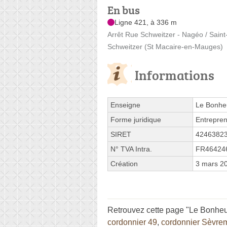
En bus
Ligne 421, à 336 m
Arrêt Rue Schweitzer - Nagéo / Sai
Schweitzer (St Macaire-en-Mauges)
Informations
Enseigne
Le Bonheu
Forme juridique
Entrepren
SIRET
4246382
N° TVA Intra.
FR46424
Création
3 mars 2
Retrouvez cette page "Le Bonheur
cordonnier 49
,
cordonnier Sèvre