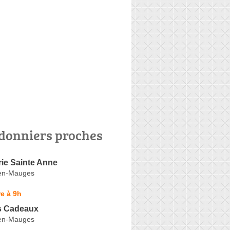
donniers proches
ie Sainte Anne
en-Mauges
e à 9h
s Cadeaux
en-Mauges