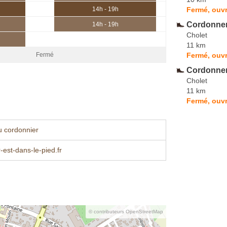
Fermé, ouvr
14h - 19h
Cordonneri
14h - 19h
Cholet
11 km
Fermé, ouvr
Fermé
Cordonneri
Cholet
11 km
Fermé, ouvr
u cordonnier
-est-dans-le-pied.fr
© contributeurs OpenStreetMap