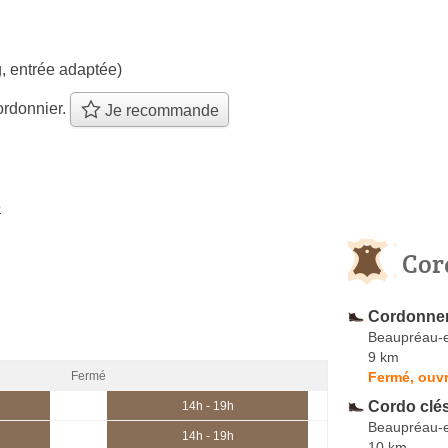
, entrée adaptée)
ordonnier.
Je recommande
e
Cor
Cordonner
Beaupréau-
9 km
Fermé, ouvr
Fermé
Cordo clé
14h - 19h
Beaupréau-
14h - 19h
10 km