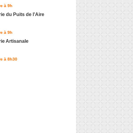
e à 9h
e du Puits de l'Aire
e à 9h
e Artisanale
e à 8h30