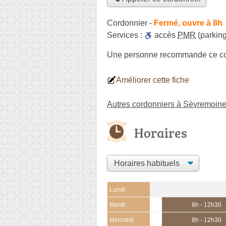
Cordonnier
-
Fermé, ouvre à 8h
Services :
accès
PMR
(parking
Une personne
recommande
ce c
Améliorer cette fiche
Autres cordonniers à Sèvremoin
Horaires
Lundi
Mardi
8h - 12h30
Mercredi
8h - 12h30