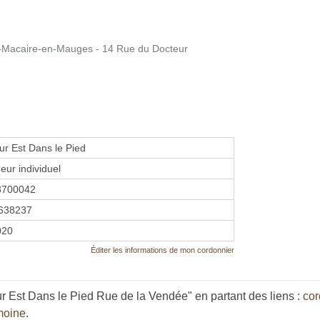
nt-Macaire-en-Mauges - 14 Rue du Docteur
r Est Dans le Pied
eur individuel
3700042
638237
020
Éditer les informations de mon cordonnier
 Est Dans le Pied Rue de la Vendée" en partant des liens :
cor
moine
.