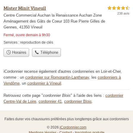
Mister Minit Vineuil
4,5 étoiles sur 5
238 avis
Centre Commercial Auchan la Renaissance Auchan Zone
Aménagement des Gâts de Coeur 103 Rue Pierre Gilles de
Gennes, 41350 Vineuil
Fermé, ouvre demain à 9h30
Services :
reproduction de clés
Horaires
Téléphone
iCordonnier recense également d'autres cordonneries en Loir-et-Cher,
comme : un
cordonnier sur Romorantin-Lanthenay
, les
cordonniers à
Vendôme
, un
cordonnier à Vineuil
.
Retrouvez cette page "
cordonnier Blois
" à l'aide des liens :
cordonnier
Centre-Val de Loire
,
cordonnier 41
,
cordonnier Blois
.
Faites durer vos chaussures préférées plus longtemps grâce aux cordonniers
© 2026
iCordonnier.com
Mentions légales
-
Contact
-
Inscription gratuite