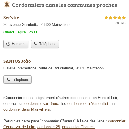
Cordonniers dans les communes proches
Ser'vite
5,0 étoiles sur 5
29 avis
20 avenue Gambetta, 28300 Mainvilliers
Ouvert jusqu'à 12h30
Horaires
Téléphone
SANTOS Joào
Galerie Intermarche Route de Bouglainval, 28130 Maintenon
Téléphone
iCordonnier recense également d'autres cordonneries en Eure-et-Loir,
comme : un
cordonnier sur Dreux
, les
cordonniers à Vernouillet
, un
cordonnier dans Mainvilliers
.
Retrouvez cette page "
cordonnier Chartres
" à l'aide des liens :
cordonnier
Centre-Val de Loire
,
cordonnier 28
,
cordonnier Chartres
.