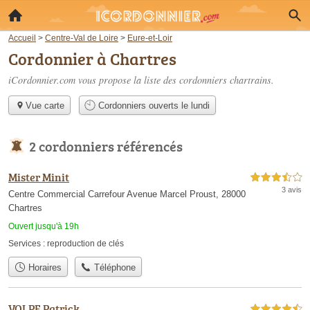
Accueil
>
Centre-Val de Loire
>
Eure-et-Loir
Cordonnier à Chartres
iCordonnier.com vous propose la liste des
cordonniers chartrains
.
Vue carte
Cordonniers ouverts le lundi
2 cordonniers référencés
Mister Minit
3,5 étoiles sur 5
3 avis
Centre Commercial Carrefour Avenue Marcel Proust, 28000
Chartres
Ouvert jusqu'à 19h
Services :
reproduction de clés
Horaires
Téléphone
VOLPE Patrick
4,5 étoiles sur 5