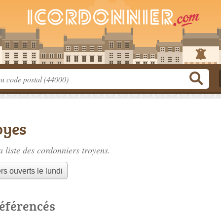
oyes
 liste des
cordonniers troyens
.
s ouverts le lundi
référencés