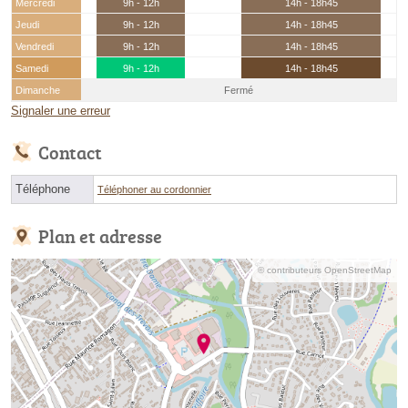
Mercredi
9h - 12h
14h - 18h45
Jeudi
9h - 12h
14h - 18h45
Vendredi
9h - 12h
14h - 18h45
Samedi
9h - 12h
14h - 18h45
Dimanche
Fermé
Signaler une erreur
Contact
Téléphone
Téléphoner au cordonnier
Plan et adresse
© contributeurs OpenStreetMap