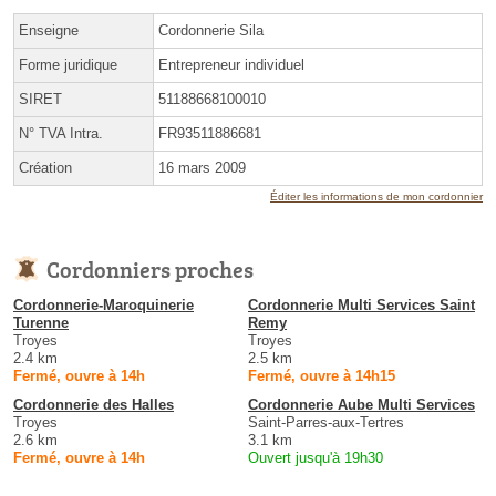
Enseigne
Cordonnerie Sila
Forme juridique
Entrepreneur individuel
SIRET
51188668100010
N° TVA Intra.
FR93511886681
Création
16 mars 2009
Éditer les informations de mon cordonnier
Cordonniers proches
Cordonnerie-Maroquinerie
Cordonnerie Multi Services Saint
Turenne
Remy
Troyes
Troyes
2.4 km
2.5 km
Fermé, ouvre à 14h
Fermé, ouvre à 14h15
Cordonnerie des Halles
Cordonnerie Aube Multi Services
Troyes
Saint-Parres-aux-Tertres
2.6 km
3.1 km
Fermé, ouvre à 14h
Ouvert jusqu'à 19h30