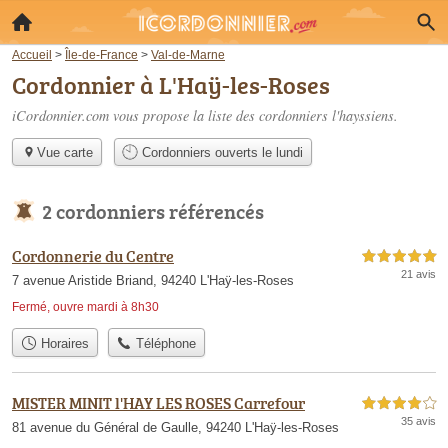
Accueil
>
Île-de-France
>
Val-de-Marne
Cordonnier à L'Haÿ-les-Roses
iCordonnier.com vous propose la liste des
cordonniers l'hayssiens
.
Vue carte
Cordonniers ouverts le lundi
2 cordonniers référencés
Cordonnerie du Centre
5,0 étoiles sur 5
21 avis
7 avenue Aristide Briand, 94240 L'Haÿ-les-Roses
Fermé, ouvre mardi à 8h30
Horaires
Téléphone
MISTER MINIT l'HAY LES ROSES Carrefour
4,0 étoiles sur 5
35 avis
81 avenue du Général de Gaulle, 94240 L'Haÿ-les-Roses