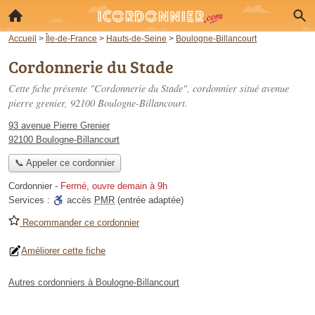
Accueil
>
Île-de-France
>
Hauts-de-Seine
>
Boulogne-Billancourt
Cordonnerie du Stade
Cette fiche présente "Cordonnerie du Stade", cordonnier situé
avenue
pierre grenier
, 92100 Boulogne-Billancourt.
93 avenue Pierre Grenier
92100 Boulogne-Billancourt
📞 Appeler ce cordonnier
Cordonnier
-
Fermé, ouvre demain à 9h
Services :
accès
PMR
(entrée adaptée)
Recommander ce cordonnier
Améliorer cette fiche
Autres cordonniers à Boulogne-Billancourt