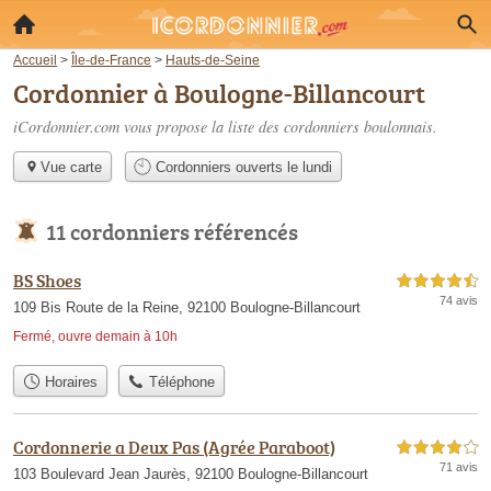
Accueil
>
Île-de-France
>
Hauts-de-Seine
Cordonnier à Boulogne-Billancourt
iCordonnier.com vous propose la liste des
cordonniers boulonnais
.
Vue carte
Cordonniers ouverts le lundi
11 cordonniers référencés
BS Shoes
4,5 étoiles sur 5
74 avis
109 Bis Route de la Reine, 92100 Boulogne-Billancourt
Fermé, ouvre demain à 10h
Horaires
Téléphone
Cordonnerie a Deux Pas (Agrée Paraboot)
4,0 étoiles sur 5
71 avis
103 Boulevard Jean Jaurès, 92100 Boulogne-Billancourt