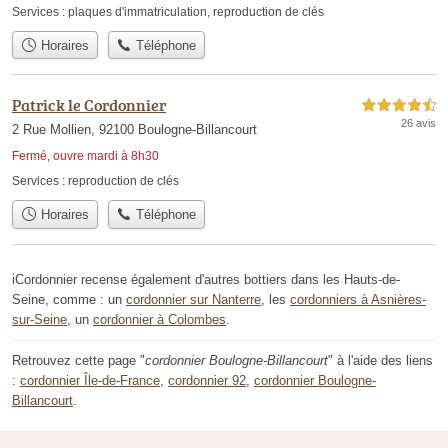
Services :
plaques d'immatriculation
,
reproduction de clés
Horaires
Téléphone
Patrick le Cordonnier
4,5 étoiles sur 5
26 avis
2 Rue Mollien, 92100 Boulogne-Billancourt
Fermé, ouvre mardi à 8h30
Services :
reproduction de clés
Horaires
Téléphone
iCordonnier recense également d'autres bottiers dans les Hauts-de-
Seine, comme : un
cordonnier sur Nanterre
, les
cordonniers à Asnières-
sur-Seine
, un
cordonnier à Colombes
.
Retrouvez cette page "
cordonnier Boulogne-Billancourt
" à l'aide des liens
:
cordonnier Île-de-France
,
cordonnier 92
,
cordonnier Boulogne-
Billancourt
.