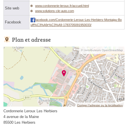
www.cordonnerie-leroux.fr/accueil.html
Site web
www.solutions-cle-auto.com
facebook.com/Cordonnerie-Leroux-Les-Herbiers-Montaigu-Bo
Facebook
uff%C3%A9r%C3%A9-1783705091950033/
Plan et adresse
© contributeurs OpenStreetMap
Corriger l’adresse ou la localisation
Cordonnerie Leroux Les Herbiers
4 avenue de la Maine
85500 Les Herbiers