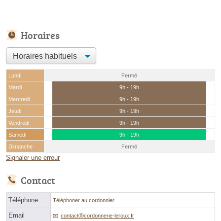
Horaires
Lundi
Fermé
Mardi
9h - 19h
Mercredi
9h - 19h
Jeudi
9h - 19h
Vendredi
9h - 19h
Samedi
9h - 19h
Dimanche
Fermé
Signaler une erreur
Contact
Téléphone
Téléphoner au cordonnier
Email
contactⓐcordonnerie-leroux.fr