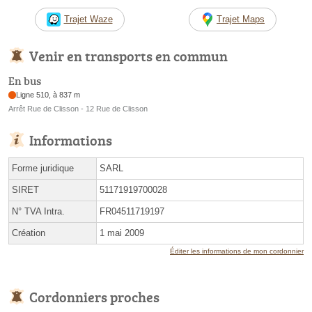
Trajet Waze
Trajet Maps
Venir en transports en commun
En bus
Ligne 510, à 837 m
Arrêt Rue de Clisson - 12 Rue de Clisson
Informations
Forme juridique
SARL
SIRET
51171919700028
N° TVA Intra.
FR04511719197
Création
1 mai 2009
Éditer les informations de mon cordonnier
Cordonniers proches