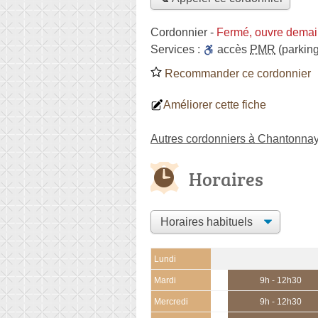
Cordonnier
-
Fermé, ouvre demai
Services :
accès
PMR
(parking
Recommander ce cordonnier
Améliorer cette fiche
Autres cordonniers à Chantonna
Horaires
Lundi
Mardi
9h - 12h30
Mercredi
9h - 12h30