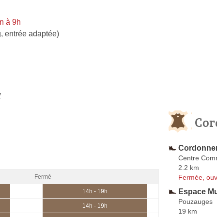
n à 9h
, entrée adaptée)
y
Cor
Cordonner
Centre Comm
2.2 km
Fermée, ouv
Fermé
Espace Mul
14h - 19h
Pouzauges
14h - 19h
19 km