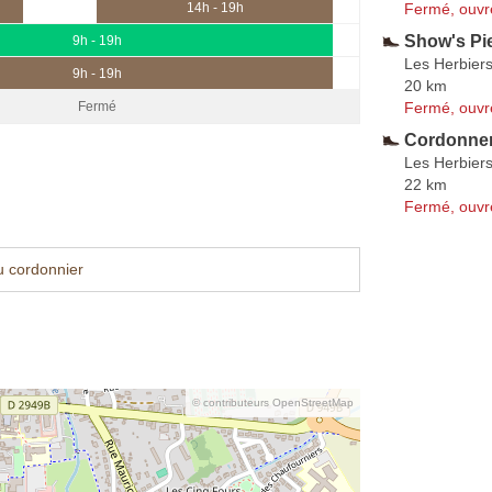
Fermé, ouvr
14h - 19h
Show's Pi
9h - 19h
Les Herbier
9h - 19h
20 km
Fermé, ouvr
Fermé
Cordonner
Les Herbier
22 km
Fermé, ouvr
u cordonnier
© contributeurs OpenStreetMap