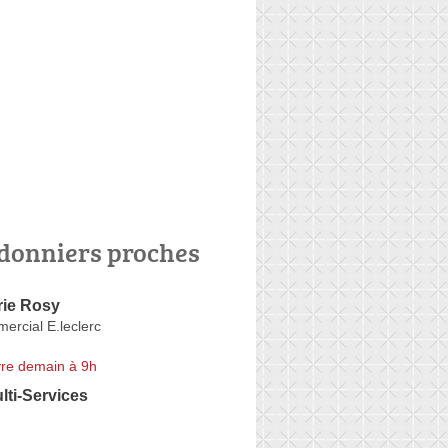
donniers proches
ie Rosy
ercial E.leclerc
re demain à 9h
ti-Services