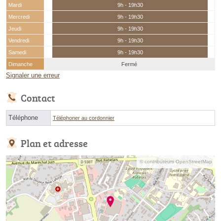
Mardi
9h - 19h30
Mercredi
9h - 19h30
Jeudi
9h - 19h30
Vendredi
9h - 19h30
Samedi
9h - 19h30
Dimanche
Fermé
Signaler une erreur
Contact
Téléphone
Téléphoner au cordonnier
Plan et adresse
© contributeurs OpenStreetMap