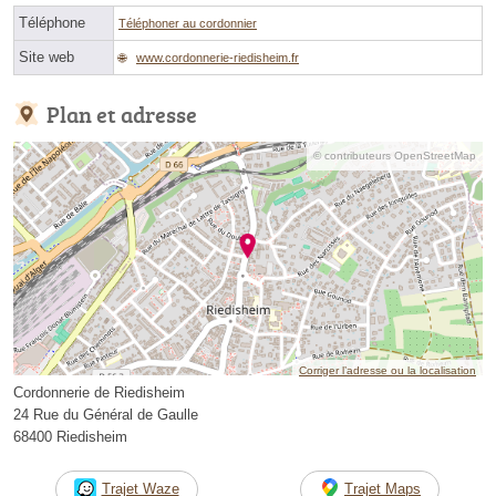
Téléphone
Téléphoner au cordonnier
Site web
www.cordonnerie-riedisheim.fr
Plan et adresse
© contributeurs OpenStreetMap
Corriger l’adresse ou la localisation
Cordonnerie de Riedisheim
24 Rue du Général de Gaulle
68400 Riedisheim
Trajet Waze
Trajet Maps