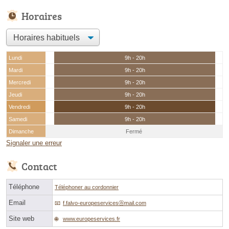
Horaires
Lundi
9h - 20h
Mardi
9h - 20h
Mercredi
9h - 20h
Jeudi
9h - 20h
Vendredi
9h - 20h
Samedi
9h - 20h
Dimanche
Fermé
Signaler une erreur
Contact
Téléphone
Téléphoner au cordonnier
Email
f.falvo-europeservicesⓐmail.com
Site web
www.europeservices.fr