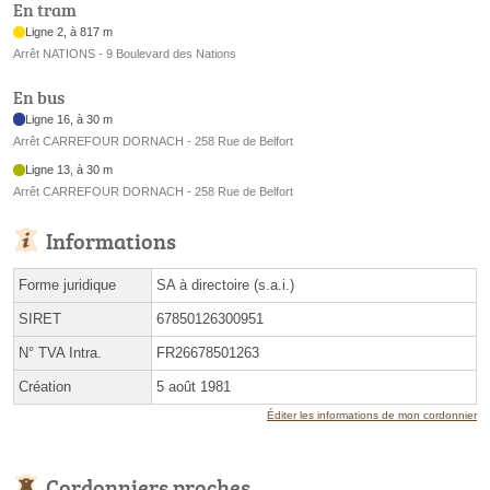
En tram
Ligne 2, à 817 m
Arrêt NATIONS - 9 Boulevard des Nations
En bus
Ligne 16, à 30 m
Arrêt CARREFOUR DORNACH - 258 Rue de Belfort
Ligne 13, à 30 m
Arrêt CARREFOUR DORNACH - 258 Rue de Belfort
Informations
Forme juridique
SA à directoire (s.a.i.)
SIRET
67850126300951
N° TVA Intra.
FR26678501263
Création
5 août 1981
Éditer les informations de mon cordonnier
Cordonniers proches