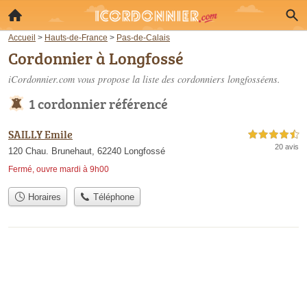
Accueil
>
Hauts-de-France
>
Pas-de-Calais
Cordonnier à Longfossé
iCordonnier.com vous propose la liste des
cordonniers longfosséens
.
1 cordonnier référencé
SAILLY Emile
4,5 étoiles sur 5
20 avis
120 Chau. Brunehaut, 62240 Longfossé
Fermé, ouvre mardi à 9h00
Horaires
Téléphone