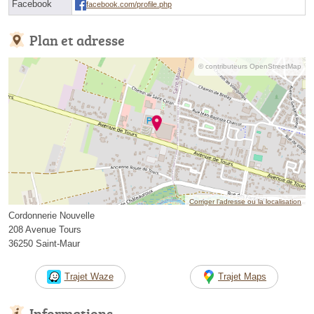
Facebook
facebook.com/profile.php
Plan et adresse
© contributeurs OpenStreetMap
Corriger l’adresse ou la localisation
Cordonnerie Nouvelle
208 Avenue Tours
36250 Saint-Maur
Trajet Waze
Trajet Maps
Informations