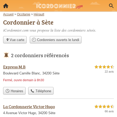
Accueil
>
Occitanie
>
Hérault
Cordonnier à Sète
iCordonnier.com vous propose la liste des
cordonniers sétois
.
Vue carte
Cordonniers ouverts le lundi
2 cordonniers référencés
Express M.B
4,5 étoiles sur 5
22 avis
Boulevard Camille Blanc, 34200 Sète
Fermé, ouvre demain à 8h30
Horaires
Téléphone
La Cordonnerie Victor Hugo
4,5 étoiles sur 5
66 avis
4 Avenue Victor Hugo, 34200 Sète