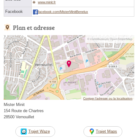
www.minit.fr
Facebook
facebook.com/MisterMinitBenelux
Plan et adresse
© contributeurs OpenStreetMap
Corriger l’adresse ou la localisation
Mister Minit
154 Route de Chartres
28500 Vernouillet
Trajet Waze
Trajet Maps