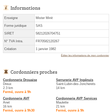
Informations
Enseigne
Mister Minit
Forme juridique
SAS
SIRET
58212026704751
N° TVA Intra.
FR70582120267
Création
1 janvier 1982
Éditer les informations de mon cordonnier
Cordonniers proches
Cordonnerie Drouaise
Serrurerie AVF Ingénuis
Dreux
Saint-Lubin-des-Joncherets
2.3 km
14 km
Fermé, ouvre à 9h
Cordonnerie AVF
Cordonnerie AVP Services
Anet
Maulette
16 km
21 km
Fermé, ouvre à 9h30
Fermé, ouvre à 9h