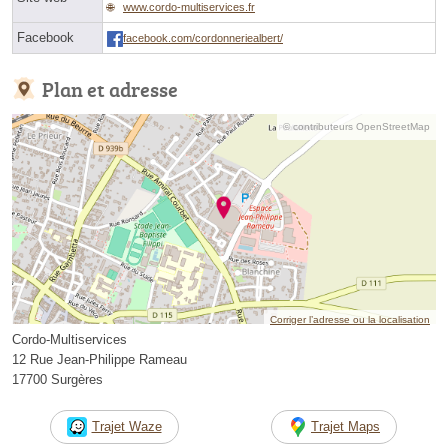
www.cordo-multiservices.fr
Facebook
facebook.com/cordonneriealbert/
Plan et adresse
© contributeurs OpenStreetMap
Corriger l’adresse ou la localisation
Cordo-Multiservices
12 Rue Jean-Philippe Rameau
17700 Surgères
Trajet Waze
Trajet Maps