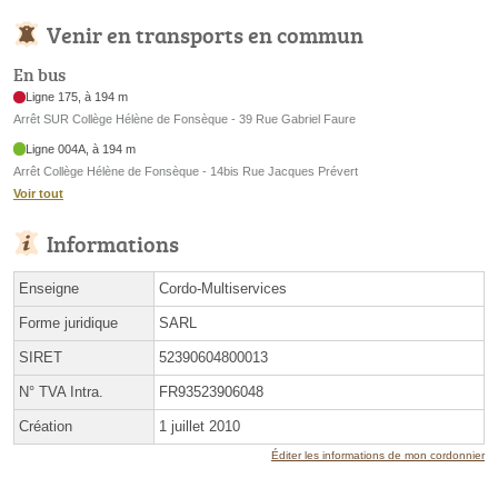
Venir en transports en commun
En bus
Ligne 175, à 194 m
Arrêt SUR Collège Hélène de Fonsèque - 39 Rue Gabriel Faure
Ligne 004A, à 194 m
Arrêt Collège Hélène de Fonsèque - 14bis Rue Jacques Prévert
Voir tout
Informations
Enseigne
Cordo-Multiservices
Forme juridique
SARL
SIRET
52390604800013
N° TVA Intra.
FR93523906048
Création
1 juillet 2010
Éditer les informations de mon cordonnier