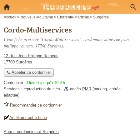
Accueil
>
Nouvelle-Aquitaine
>
Charente-Maritime
>
Surgères
Cordo-Multiservices
Cette fiche présente "Cordo-Multiservices", cordonnier situé
rue jean-
philippe rameau
, 17700 Surgères.
12 Rue Jean-Philippe Rameau
17700 Surgères
📞 Appeler ce cordonnier
Cordonnier
-
Ouvert jusqu'à 19h15
Services :
reproduction de clés
,
accès
PMR
(parking, entrée
adaptée)
Recommander ce cordonnier
Améliorer cette fiche
Autres cordonniers à Surgères