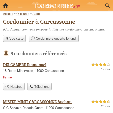
Accueil
>
Occitanie
>
Aude
Cordonnier à Carcassonne
iCordonnier.com vous propose la liste des
cordonniers carcassonnais
.
Vue carte
Cordonniers ouverts le lundi
3 cordonniers référencés
DELCAMBRE Emmanuel
4,0 étoiles sur 5
17 avis
18 Route Minervoise, 11000 Carcassonne
Fermé
Horaires
Téléphone
MISTER MINIT CARCASSONNE Auchan
4,5 étoiles sur 5
28 avis
C.C Salvaza Rocade Ouest, 11000 Carcassonne