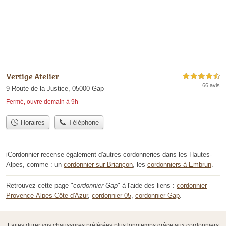
Vertige Atelier
4,5 étoiles sur 5
66 avis
9 Route de la Justice, 05000 Gap
Fermé, ouvre demain à 9h
Horaires
Téléphone
iCordonnier recense également d'autres cordonneries dans les Hautes-
Alpes, comme : un
cordonnier sur Briançon
, les
cordonniers à Embrun
.
Retrouvez cette page "
cordonnier Gap
" à l'aide des liens :
cordonnier
Provence-Alpes-Côte d'Azur
,
cordonnier 05
,
cordonnier Gap
.
Faites durer vos chaussures préférées plus longtemps grâce aux cordonniers