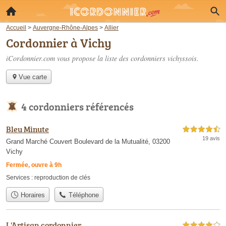
Accueil
>
Auvergne-Rhône-Alpes
>
Allier
Cordonnier à Vichy
iCordonnier.com vous propose la liste des
cordonniers vichyssois
.
Vue carte
4 cordonniers référencés
Bleu Minute
4,5 étoiles sur 5
19 avis
Grand Marché Couvert Boulevard de la Mutualité, 03200
Vichy
Fermée, ouvre à 9h
Services :
reproduction de clés
Horaires
Téléphone
L'Artisan cordonnier
4,0 étoiles sur 5