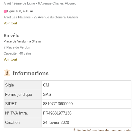
Arrêt 42ème de Ligne - 6 Avenue Charles Floquet
Ligne 108, à 45 m
Arrêt Les Platanes - 29 Avenue du Général Galliéni
Voir tout
En vélo
Place de Verdun, à 342 m
7 Place de Verdun
Capacité : 40 vélos
Voir tout
Informations
Sigle
CM
Forme juridique
SAS
SIRET
88197713600020
N° TVA Intra.
FR49881977136
Création
24 février 2020
Éditer les informations de mon cordonnier