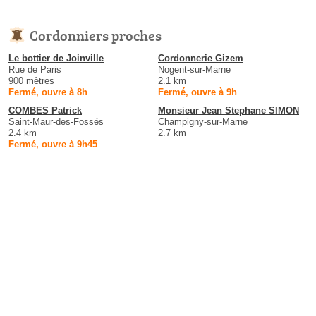
Cordonniers proches
Le bottier de Joinville
Cordonnerie Gizem
Rue de Paris
Nogent-sur-Marne
900 mètres
2.1 km
Fermé, ouvre à 8h
Fermé, ouvre à 9h
COMBES Patrick
Monsieur Jean Stephane SIMON
Saint-Maur-des-Fossés
Champigny-sur-Marne
2.4 km
2.7 km
Fermé, ouvre à 9h45