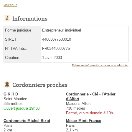
Voir tout
Informations
Forme juridique
Entrepreneur individuel
SIRET
44803077500010
N° TVA Intra.
FR03448030775
Création
1 avril 2003
Éditer les informations de mon cordonnier
Cordonniers proches
G K H D
Cordonnerie - Clé - l'Atelier
Saint-Maurice
d'Alfort
385 mètres
Maisons-Alfort
Ouvert jusqu'à 19h30
730 mètres
Fermé, ouvre demain à 10h
Cordonnerie Michel Bizot
Mister Minit France
Paris
Paris
2 km
2.1 km