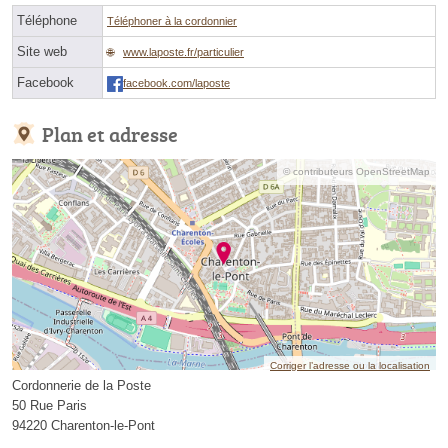
Téléphone
Téléphoner à la cordonnier
Site web
www.laposte.fr/particulier
Facebook
facebook.com/laposte
Plan et adresse
© contributeurs OpenStreetMap
Corriger l’adresse ou la localisation
Cordonnerie de la Poste
50 Rue Paris
94220 Charenton-le-Pont