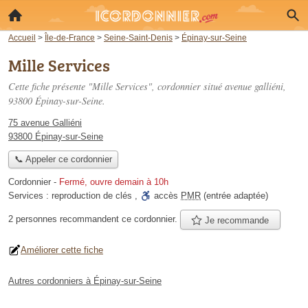
Accueil
>
Île-de-France
>
Seine-Saint-Denis
>
Épinay-sur-Seine
Mille Services
Cette fiche présente "Mille Services", cordonnier situé
avenue galliéni
,
93800 Épinay-sur-Seine.
75 avenue Galliéni
93800 Épinay-sur-Seine
📞 Appeler ce cordonnier
Cordonnier
-
Fermé, ouvre demain à 10h
Services :
reproduction de clés
,
accès
PMR
(entrée adaptée)
2 personnes
recommandent
ce cordonnier.
Je recommande
Améliorer cette fiche
Autres cordonniers à Épinay-sur-Seine