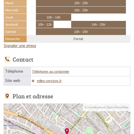
Mardi
10h - 20h
Mercredi
10h - 20h
Jeudi
10h - 14h
Vendredi
10h - 12h
14h - 20h
Samedi
10h - 20h
Dimanche
Fermé
Signaler une erreur
Contact
Téléphone
Téléphoner au cordonnier
Site web
milles-services.fr
Plan et adresse
© contributeurs OpenStreetMap