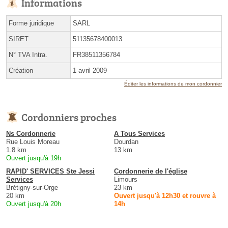
Informations
Forme juridique
SARL
SIRET
51135678400013
N° TVA Intra.
FR38511356784
Création
1 avril 2009
Éditer les informations de mon cordonnier
Cordonniers proches
Ns Cordonnerie
A Tous Services
Rue Louis Moreau
Dourdan
1.8 km
13 km
Ouvert jusqu'à 19h
RAPID' SERVICES Ste Jessi
Cordonnerie de l'église
Services
Limours
Brétigny-sur-Orge
23 km
20 km
Ouvert jusqu'à 12h30 et rouvre à
Ouvert jusqu'à 20h
14h