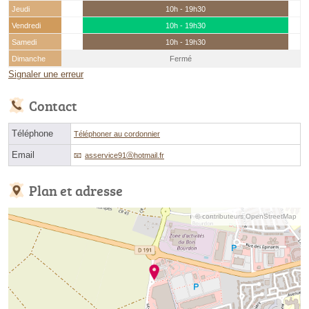
Jeudi
10h - 19h30
Vendredi
10h - 19h30
Samedi
10h - 19h30
Dimanche
Fermé
Signaler une erreur
Contact
Téléphone
Téléphoner au cordonnier
Email
asservice91ⓐhotmail.fr
Plan et adresse
© contributeurs OpenStreetMap