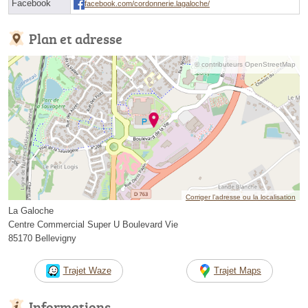
Facebook
facebook.com/cordonnerie.lagaloche/
Plan et adresse
© contributeurs OpenStreetMap
Corriger l’adresse ou la localisation
La Galoche
Centre Commercial Super U Boulevard Vie
85170 Bellevigny
Trajet Waze
Trajet Maps
Informations