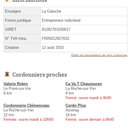
Enseigne
La Galoche
Forme juridique
Entrepreneur individuel
SIRET
81282763200017
N° TVA Intra.
FR05812827632
Création
12 août 2015
Éditer les informations de mon cordonnier
Cordonniers proches
Valerie Robin
Ça Va T Chaussures
Le Poiré-sur-Vie
La Roche-sur-Yon
6 km
8 km
Fermé, ouvre mardi à 9h00
Cordonnerie Clémenceau
Cordo Plus
La Roche-sur-Yon
Aizenay
12 km
14 km
Fermée, ouvre mardi à 10h00
Fermé, ouvre demain à 8h45