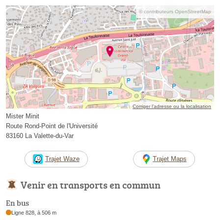
© contributeurs OpenStreetMap
Corriger l’adresse ou la localisation
Mister Minit
Route Rond-Point de l'Université
83160 La Valette-du-Var
Trajet Waze
Trajet Maps
Venir en transports en commun
En bus
Ligne 828, à 506 m