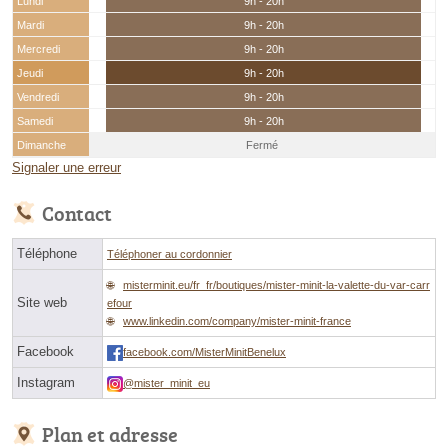
Lundi
9h - 20h
Mardi
9h - 20h
Mercredi
9h - 20h
Jeudi
9h - 20h
Vendredi
9h - 20h
Samedi
9h - 20h
Dimanche
Fermé
Signaler une erreur
Contact
Téléphone
Téléphoner au cordonnier
misterminit.eu/fr_fr/boutiques/mister-minit-la-valette-du-var-carr
Site web
efour
www.linkedin.com/company/mister-minit-france
Facebook
facebook.com/MisterMinitBenelux
Instagram
@mister_minit_eu
Plan et adresse