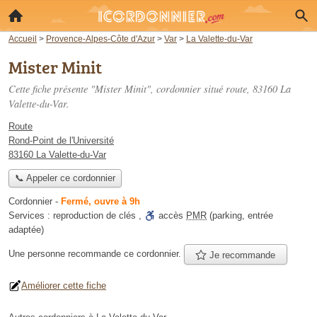
Accueil
>
Provence-Alpes-Côte d'Azur
>
Var
>
La Valette-du-Var
Mister Minit
Cette fiche présente "Mister Minit", cordonnier situé
route
, 83160 La
Valette-du-Var.
Route
Rond-Point de l'Université
83160 La Valette-du-Var
📞 Appeler ce cordonnier
Cordonnier
-
Fermé, ouvre à 9h
Services :
reproduction de clés
,
accès
PMR
(parking, entrée
adaptée)
Une personne
recommande
ce cordonnier.
Je recommande
Améliorer cette fiche