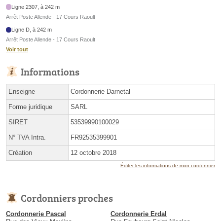
Ligne 2307, à 242 m
Arrêt Poste Allende - 17 Cours Raoult
Ligne D, à 242 m
Arrêt Poste Allende - 17 Cours Raoult
Voir tout
Informations
Enseigne
Cordonnerie Darnetal
Forme juridique
SARL
SIRET
53539990100029
N° TVA Intra.
FR92535399901
Création
12 octobre 2018
Éditer les informations de mon cordonnier
Cordonniers proches
Cordonnerie Pascal
Cordonnerie Erdal