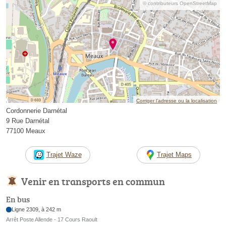
© contributeurs OpenStreetMap
Corriger l’adresse ou la localisation
Cordonnerie Darnétal
9 Rue Darnétal
77100 Meaux
Trajet Waze
Trajet Maps
Venir en transports en commun
En bus
Ligne 2309, à 242 m
Arrêt Poste Allende - 17 Cours Raoult