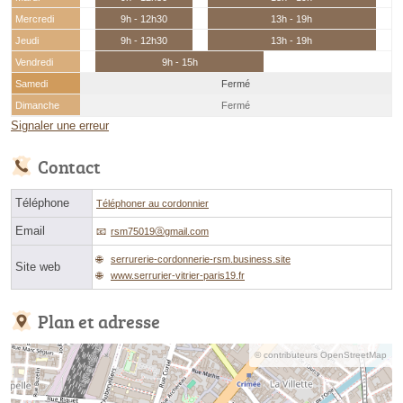
Mercredi
9h - 12h30
13h - 19h
Jeudi
9h - 12h30
13h - 19h
Vendredi
9h - 15h
Samedi
Fermé
Dimanche
Fermé
Signaler une erreur
Contact
Téléphone
Téléphoner au cordonnier
Email
rsm75019ⓐgmail.com
serrurerie-cordonnerie-rsm.business.site
Site web
www.serrurier-vitrier-paris19.fr
Plan et adresse
© contributeurs OpenStreetMap