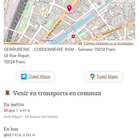
Corriger l’adresse ou la localisation
SERRURERIE - CORDONNERIE RSM - Serrurier 75019 Paris
19 Rue Riquet
75019 Paris
Trajet Waze
Trajet Maps
Venir en transports en commun
En métro
Ligne 7, à 47 m
Arrêt Riquet - 58 Avenue de Flandre
En bus
NEY-FLA, à 261 m