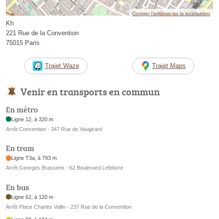
Corriger l’adresse ou la localisation
Kh
221 Rue de la Convention
75015 Paris
Trajet Waze
Trajet Maps
Venir en transports en commun
En métro
Ligne 12, à 320 m
Arrêt Convention - 347 Rue de Vaugirard
En tram
Ligne T3a, à 793 m
Arrêt Georges Brassens - 62 Boulevard Lefebvre
En bus
Ligne 62, à 120 m
Arrêt Place Charles Vallin - 237 Rue de la Convention