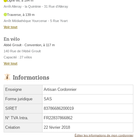
Ligne 88, à 184 m
Arrêt Alleray - la Quintinie - 31 Rue d'Alleray
Traverse, à 139 m
Arrêt Médiathèque Yourcenar - 5 Rue Yvart
Voir tout
En vélo
Abbé Groult - Convention, à 117 m
140 Rue de l'Abbé Groult
Capacité : 27 vélos
Voir tout
Informations
Enseigne
Artisan Cordonnier
Forme juridique
SAS
SIRET
83786686200019
N° TVA Intra.
FR22837866862
Création
22 février 2018
Éditer les informations de mon cordonnier