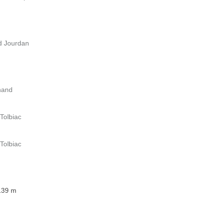
rd Jourdan
hand
 Tolbiac
 Tolbiac
 139 m