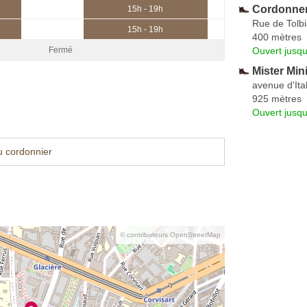
Cordonner
15h - 19h
Rue de Tolb
15h - 19h
400 mètres
Ouvert jusqu
Fermé
Mister Mini
avenue d'Ital
925 mètres
Ouvert jusqu
u cordonnier
© contributeurs OpenStreetMap