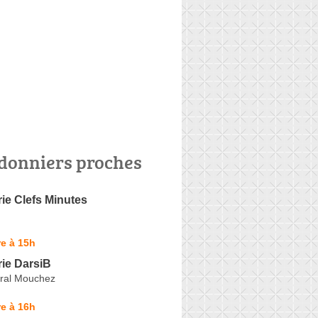
donniers proches
ie Clefs Minutes
e à 15h
ie DarsiB
iral Mouchez
e à 16h