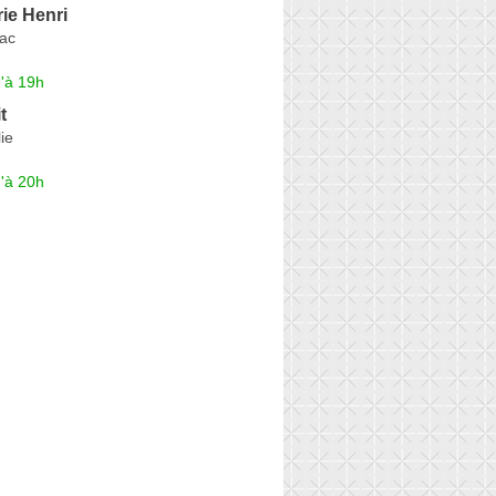
ie Henri
iac
'à 19h
t
ie
'à 20h