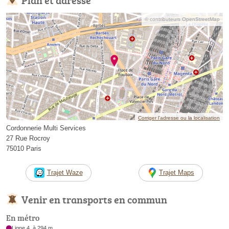
© contributeurs OpenStreetMap
Corriger l’adresse ou la localisation
Cordonnerie Multi Services
27 Rue Rocroy
75010 Paris
Trajet Waze
Trajet Maps
Venir en transports en commun
En métro
Ligne 4, à 294 m