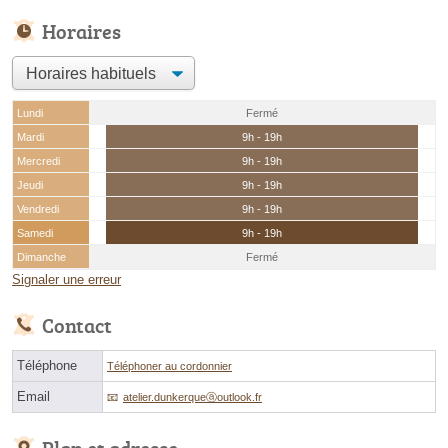
Horaires
Lundi
Fermé
Mardi
9h - 19h
Mercredi
9h - 19h
Jeudi
9h - 19h
Vendredi
9h - 19h
Samedi
9h - 19h
Dimanche
Fermé
Signaler une erreur
Contact
Téléphone
Téléphoner au cordonnier
Email
atelier.dunkerqueⓐoutlook.fr
Plan et adresse