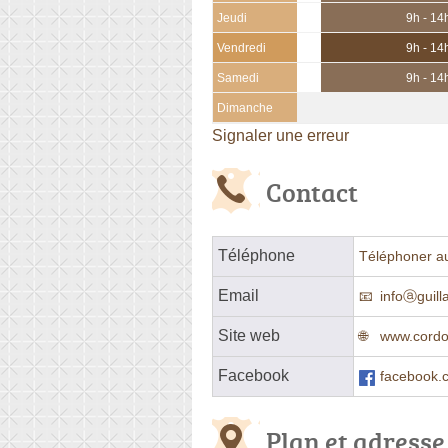
Jeudi
9h - 14
Vendredi
9h - 14
Samedi
9h - 14
Dimanche
Signaler une erreur
Contact
Téléphone
Téléphoner a
Email
infoⓐguill
Site web
www.cordo
Facebook
facebook.c
Plan et adresse