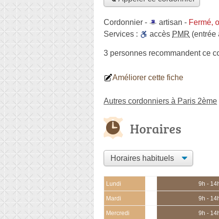
Cordonnier -
artisan
-
Fermé, o
Services :
accès
PMR
(entrée
3 personnes
recommandent
ce c
Améliorer cette fiche
Autres cordonniers à Paris 2ème
Horaires
Lundi
9h - 14
Mardi
9h - 14
Mercredi
9h - 14