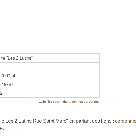
ie "Les 2 Lutins"
8700024
546987
12
Éditer les informations de mon cordonnier
e Les 2 Lutins Rue Saint Marc" en partant des liens :
cordonnie
me
.