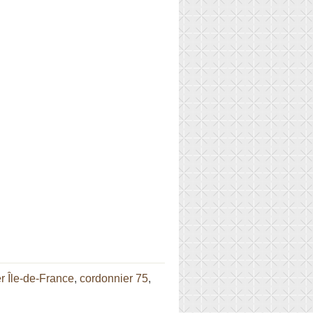
r Île-de-France
,
cordonnier 75
,