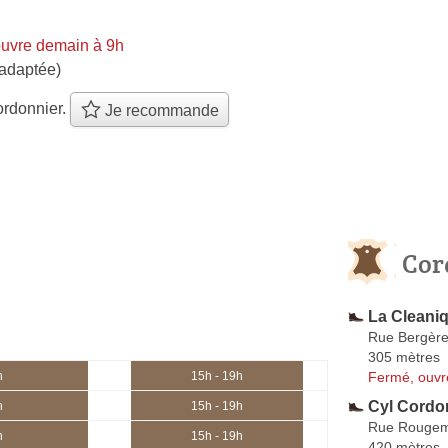
uvre demain à 9h
 adaptée)
ordonnier.
Je recommande
Cor
La Cleani
Rue Bergèr
305 mètres
Fermé, ouvr
h
15h - 19h
Cyl Cordo
h
15h - 19h
Rue Rougem
h
15h - 19h
420 mètres