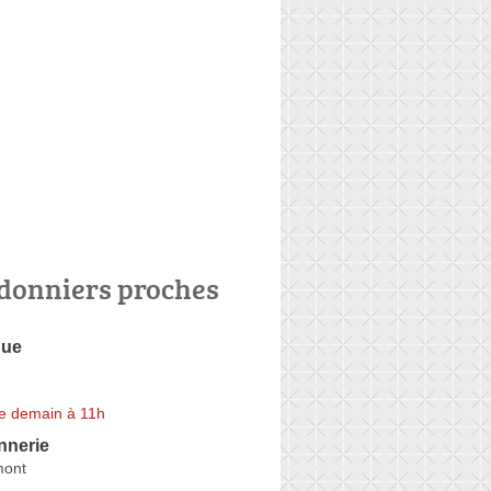
donniers proches
que
e
e demain à 11h
nnerie
ont