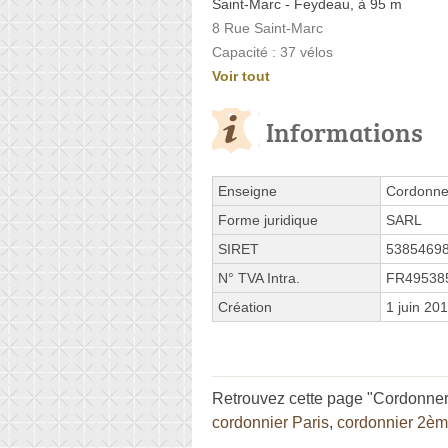
Saint-Marc - Feydeau, à 95 m
8 Rue Saint-Marc
Capacité : 37 vélos
Voir tout
Informations
Enseigne
Cordonner
Forme juridique
SARL
SIRET
5385469
N° TVA Intra.
FR49538
Création
1 juin 20
Retrouvez cette page "Cordonneri
cordonnier Paris
,
cordonnier 2è