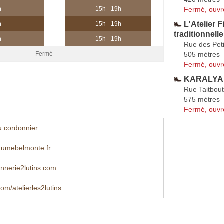
Fermé, ouvr
h
15h - 19h
L'Atelier 
h
15h - 19h
traditionnelle
h
15h - 19h
Rue des Pet
505 mètres
Fermé
Fermé, ouvr
KARALYAN
Rue Taitbout
575 mètres
Fermé, ouvr
u cordonnier
aumebelmonte.fr
nnerie2lutins.com
om/atelierles2lutins