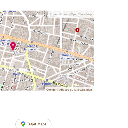
© contributeurs OpenStreetMap
Corriger l’adresse ou la localisation
Trajet Maps